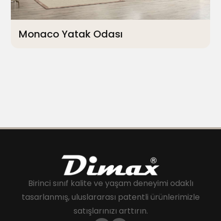
Monaco Yatak Odası
Birinci sınıf kalite ve yaşam deneyimi odaklı
tasarlanmış, uluslararası patentli ürünlerimizle
satışlarınızı arttırın.