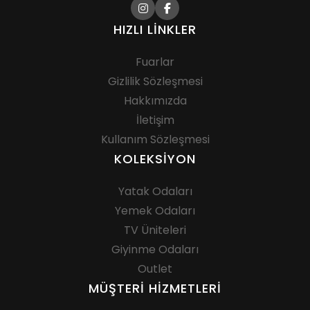
HIZLI LINKLER
Fuarlar
Gizlilik Sözleşmesi
Hakkımızda
İletişim
Kullanım Sözleşmesi
KOLEKSIYON
Yatak Odaları
Yemek Odaları
TV Üniteleri
Giyinme Odaları
Outlet
MÜŞTERI HIZMETLERI